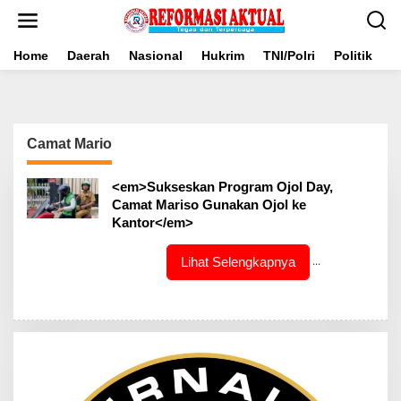
Lewati
ke
konten
Home
Daerah
Nasional
Hukrim
TNI/Polri
Politik
B
Camat Mario
<em>Sukseskan Program Ojol Day,
Camat Mariso Gunakan Ojol ke
Kantor</em>
Lihat Selengkapnya