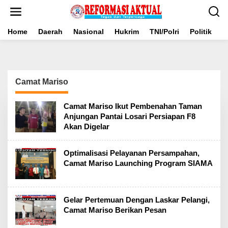
Lewati
ke
konten
Home
Daerah
Nasional
Hukrim
TNI/Polri
Politik
B
Camat Mariso
Camat Mariso Ikut Pembenahan Taman
Anjungan Pantai Losari Persiapan F8
Akan Digelar
Optimalisasi Pelayanan Persampahan,
Camat Mariso Launching Program SIAMA
Gelar Pertemuan Dengan Laskar Pelangi,
Camat Mariso Berikan Pesan