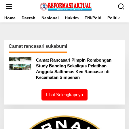
Lewati
ke
konten
Home
Daerah
Nasional
Hukrim
TNI/Polri
Politik
B
Camat rancasari sukabumi
Camat Rancasari Pimpin Rombongan
Study Banding Sekaligus Pelatihan
Anggota Satlinmas Kec Rancasari di
Kecamatan Simpenan
Lihat Selengkapnya