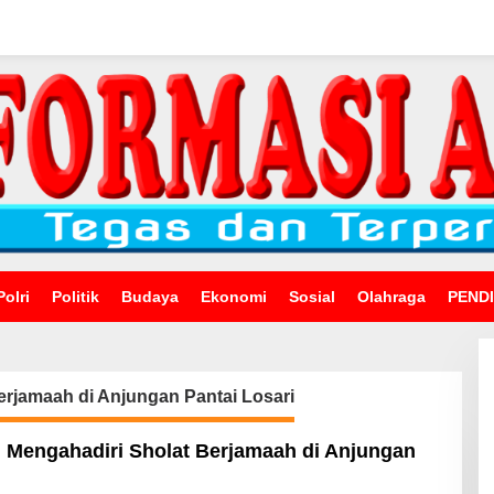
Polri
Politik
Budaya
Ekonomi
Sosial
Olahraga
PEND
rjamaah di Anjungan Pantai Losari
 Mengahadiri Sholat Berjamaah di Anjungan