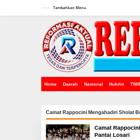
Lewati
ke
Tambahkan Menu
konten
Home
Daerah
Nasional
Hukrim
TNI/
Camat Rappocini Mengahadiri Sholat Be
Camat Rappocini
Pantai Losari