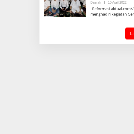
Oleh
Daerah
|
10 April 2022
Admi
Reformasi aktual.com//
menghadiri kegiatan Ge
L