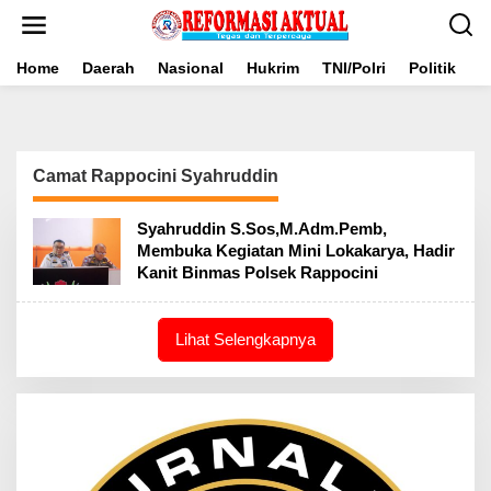
Lewati
ke
konten
Home
Daerah
Nasional
Hukrim
TNI/Polri
Politik
B
Camat Rappocini Syahruddin
Syahruddin S.Sos,M.Adm.Pemb,
Membuka Kegiatan Mini Lokakarya, Hadir
Kanit Binmas Polsek Rappocini
Lihat Selengkapnya