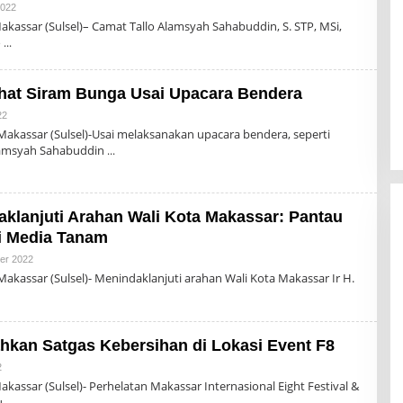
Oleh
2022
Admin
kassar (Sulsel)– Camat Tallo Alamsyah Sahabuddin, S. STP, MSi,
o
ihat Siram Bunga Usai Upacara Bendera
Oleh
22
Admin
kassar (Sulsel)-Usai melaksanakan upacara bendera, seperti
lamsyah Sahabuddin
aklanjuti Arahan Wali Kota Makassar: Pantau
i Media Tanam
Oleh
er 2022
Admin
kassar (Sulsel)- Menindaklanjuti arahan Wali Kota Makassar Ir H.
hkan Satgas Kebersihan di Lokasi Event F8
Oleh
2
Admin
assar (Sulsel)- Perhelatan Makassar Internasional Eight Festival &
u