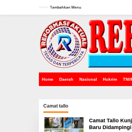
Lewati
ke
Tambahkan Menu
konten
Home
Daerah
Nasional
Hukrim
TNI/
Camat tallo
Camat Tallo Kun
Baru Didamping