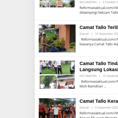
KECAMATAN
|
5 Oktober 
Reformasiaktual.com//Ma
didampingi Sekcam Tall
Camat Tallo Terl
Daerah
|
19 September 20
Reformasiaktual.com//Ma
biasanya Camat Tallo A
Camat Tallo Tind
Langsung Lokas
KECAMATAN
|
15 Septemb
Reformasiaktual.com//Ma
Moh Ramdhan
Camat Tallo Kera
Daerah
|
8 September 202
Reformasiaktual.com//Mak
Forum F8, yang ditungg