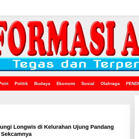
Polri
Politik
Budaya
Ekonomi
Sosial
Olahraga
PEND
jungi Longwis di Kelurahan Ujung Pandang
i Sekcamnya