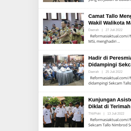
Camat Tallo Meng
Wakil Walikota 
Oleh
Daerah
|
27 Juli 2022
Admin
Reformasiaktual.com//Ma
MSi, menghadiri
Hadir di Peresmi
Didampingi Sek
Oleh
Daerah
|
25 Juli 2022
Admin
Reformasiaktual.com//Ma
didampingi Sekcam Tall
Kunjungan Asiste
Diklat di Terim
Oleh
TNI/Polri
|
13 Juli 2022
Admi
Reformasiaktual.com//M
Sekcam Tallo Nimbrod