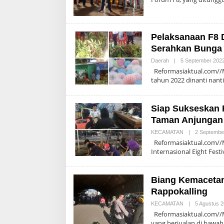
Pelaksanaan F8 
Serahkan Bunga
Daerah
|
5 September 202
Reformasiaktual.com//Ma
tahun 2022 dinanti nant
Siap Sukseskan F
Taman Anjungan 
KECAMATAN
|
2 Septembe
Reformasiaktual.com//
Internasional Eight Fest
Biang Kemacetan
Rappokalling
KECAMATAN
|
5 Agustus 
Reformasiaktual.com//M
yang berjualan di bawa