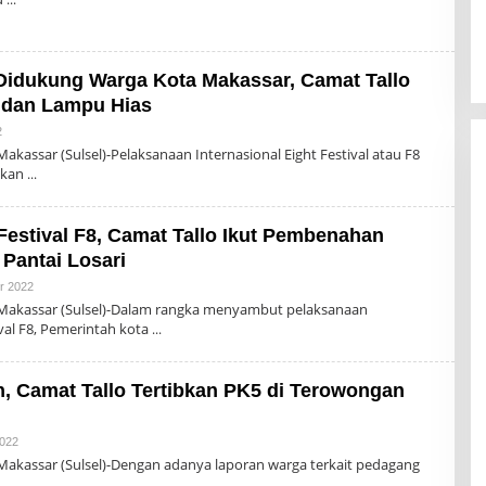
Didukung Warga Kota Makassar, Camat Tallo
 dan Lampu Hias
Oleh
2
Admin
kassar (Sulsel)-Pelaksanaan Internasional Eight Festival atau F8
ikan
estival F8, Camat Tallo Ikut Pembenahan
Pantai Losari
Oleh
r 2022
Admin
Makassar (Sulsel)-Dalam rangka menyambut pelaksanaan
ival F8, Pemerintah kota
, Camat Tallo Tertibkan PK5 di Terowongan
Oleh
2022
Admin
akassar (Sulsel)-Dengan adanya laporan warga terkait pedagang
h