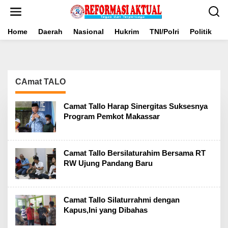
Lewati
ke
konten
Home
Daerah
Nasional
Hukrim
TNI/Polri
Politik
B
CAmat TALO
Camat Tallo Harap Sinergitas Suksesnya
Program Pemkot Makassar
Camat Tallo Bersilaturahim Bersama RT
RW Ujung Pandang Baru
Camat Tallo Silaturrahmi dengan
Kapus,Ini yang Dibahas