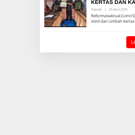
KERTAS DAN K
Oleh
Daerah
|
25 April 2025
Admi
Reformasiaktual.Com//G
steril dari Limbah Kerta
L