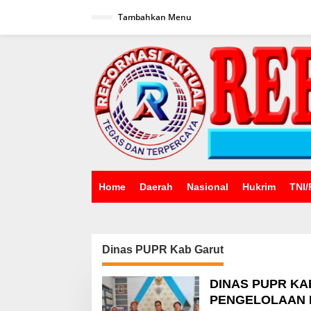
Lewati
ke
Tambahkan Menu
konten
Home
Daerah
Nasional
Hukrim
TNI/
Dinas PUPR Kab Garut
DINAS PUPR K
PENGELOLAAN L