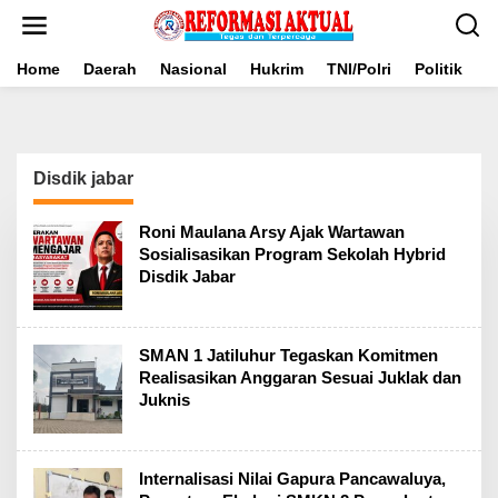
Lewati
ke
konten
Home
Daerah
Nasional
Hukrim
TNI/Polri
Politik
B
Disdik jabar
Roni Maulana Arsy Ajak Wartawan
Sosialisasikan Program Sekolah Hybrid
Disdik Jabar
SMAN 1 Jatiluhur Tegaskan Komitmen
Realisasikan Anggaran Sesuai Juklak dan
Juknis
Internalisasi Nilai Gapura Pancawaluya,