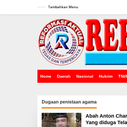
Lewati
ke
Tambahkan Menu
konten
Home
Daerah
Nasional
Hukrim
TNI/
Dugaan penistaan agama
Abah Anton Char
Yang diduga Te