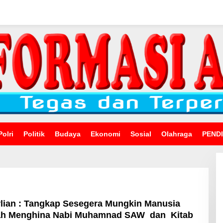
Polri
Politik
Budaya
Ekonomi
Sosial
Olahraga
PEND
lian : Tangkap Sesegera Mungkin Manusia
lah Menghina Nabi Muhamnad SAW dan Kitab