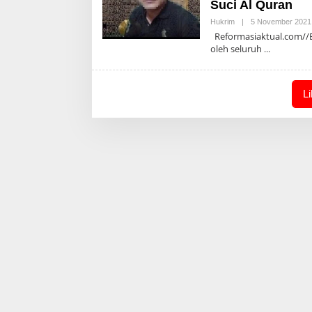
Suci Al Quran
Hukrim
|
5 November 2021
Reformasiaktual.com//B
oleh seluruh
L