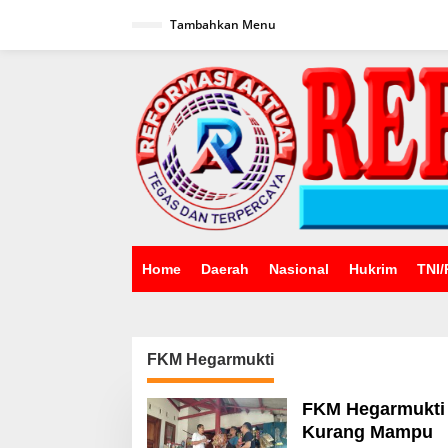
Lewati
ke
Tambahkan Menu
konten
Home
Daerah
Nasional
Hukrim
TNI/
FKM Hegarmukti
FKM Hegarmukti 
Kurang Mampu