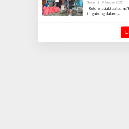
Oleh
Sosial
|
8 Januari 2022
Admi
Reformasiaktual.com//B
tergabung dalam
L