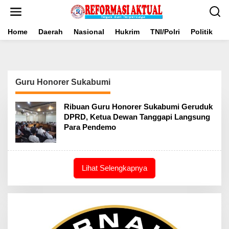
Lewati
ke
konten
Home
Daerah
Nasional
Hukrim
TNI/Polri
Politik
B
Guru Honorer Sukabumi
Ribuan Guru Honorer Sukabumi Geruduk
DPRD, Ketua Dewan Tanggapi Langsung
Para Pendemo
Lihat Selengkapnya