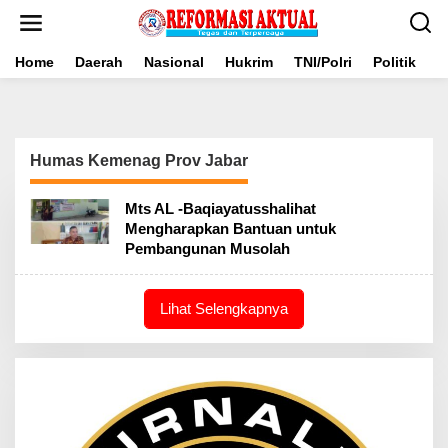
Lewati
ke
konten
Home
Daerah
Nasional
Hukrim
TNI/Polri
Politik
B
Humas Kemenag Prov Jabar
Mts AL -Baqiayatusshalihat
Mengharapkan Bantuan untuk
Pembangunan Musolah
Lihat Selengkapnya