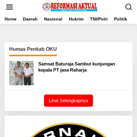
Lewati
ke
konten
Home
Daerah
Nasional
Hukrim
TNI/Polri
Politik
B
Humas Penkab OKU
Samsat Baturaja Sambut kunjungan
kepala PT jasa Raharja
Lihat Selengkapnya