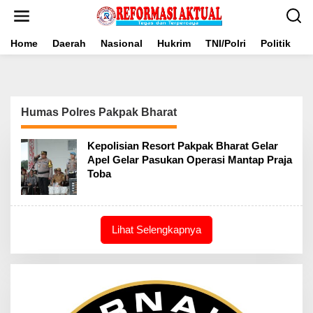
Lewati
ke
konten
Home
Daerah
Nasional
Hukrim
TNI/Polri
Politik
B
Humas Polres Pakpak Bharat
Kepolisian Resort Pakpak Bharat Gelar
Apel Gelar Pasukan Operasi Mantap Praja
Toba
Lihat Selengkapnya