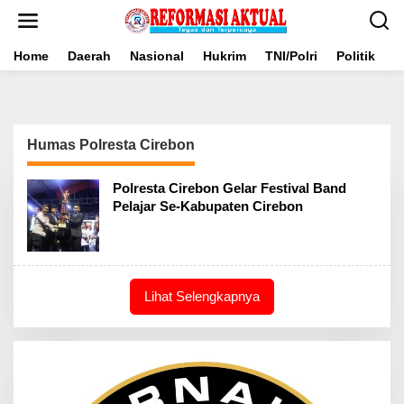
Lewati
ke
konten
Home
Daerah
Nasional
Hukrim
TNI/Polri
Politik
B
Humas Polresta Cirebon
Polresta Cirebon Gelar Festival Band
Pelajar Se-Kabupaten Cirebon
Lihat Selengkapnya