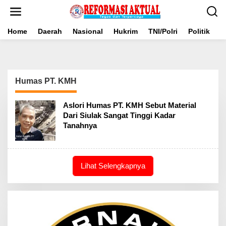
Lewati
ke
konten
Home
Daerah
Nasional
Hukrim
TNI/Polri
Politik
B
Humas PT. KMH
Aslori Humas PT. KMH Sebut Material
Dari Siulak Sangat Tinggi Kadar
Tanahnya
Lihat Selengkapnya