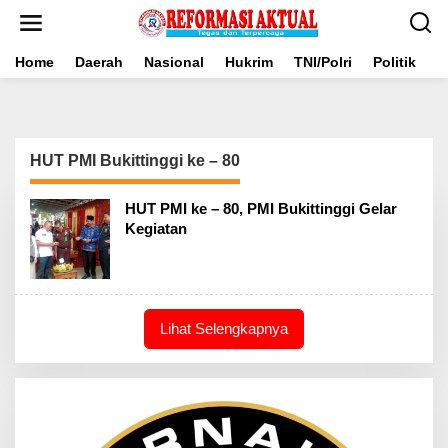
Lewati
ke
konten
Home
Daerah
Nasional
Hukrim
TNI/Polri
Politik
B
HUT PMI Bukittinggi ke – 80
HUT PMI ke – 80, PMI Bukittinggi Gelar
Kegiatan
Lihat Selengkapnya