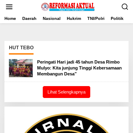
Lewati
ke
konten
Home
Daerah
Nasional
Hukrim
TNI/Polri
Politik
B
HUT TEBO
Peringati Hari jadi 45 tahun Desa Rimbo
Mulyo: Kita junjung Tinggi Kebersamaan
Membangun Desa”
Lihat Selengkapnya