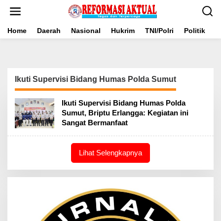
Lewati
ke
konten
Home
Daerah
Nasional
Hukrim
TNI/Polri
Politik
B
Ikuti Supervisi Bidang Humas Polda Sumut
Ikuti Supervisi Bidang Humas Polda
Sumut, Briptu Erlangga: Kegiatan ini
Sangat Bermanfaat
Lihat Selengkapnya