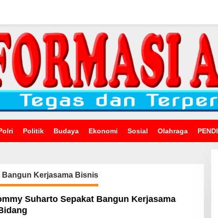
Polri
Politik
Budaya
Ekonomi
Sosial
Olahraga
PEND
 Bangun Kerjasama Bisnis
Tommy Suharto Sepakat Bangun Kerjasama
 Bidang