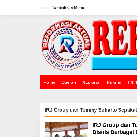
Lewati
ke
Tambahkan Menu
konten
Home
Daerah
Nasional
Hukrim
TNI/
IRJ Group dan Tommy Suharto Sepakat
IRJ Group dan 
Bisnis Berbagai