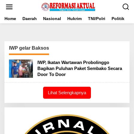
Lewati
ke
konten
Home
Daerah
Nasional
Hukrim
TNI/Polri
Politik
B
IWP gelar Baksos
IWP, Ikatan Wartawan Probolinggo
Bagikan Puluhan Paket Sembako Secara
Door To Door
Lihat Selengkapnya