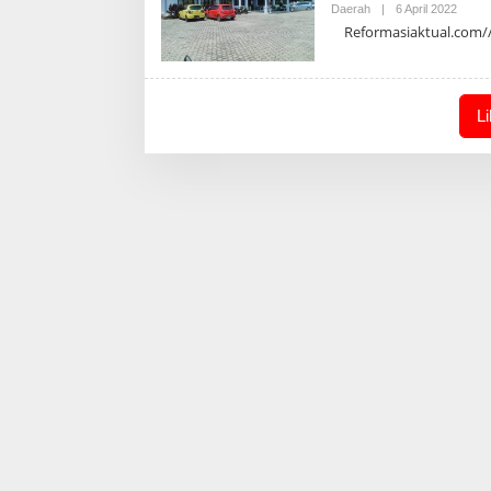
Oleh
Daerah
|
6 April 2022
Admin
Reformasiaktual.com//KA
L