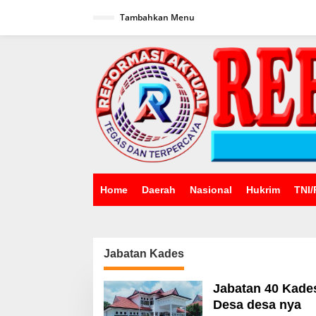
Lewati
ke
Tambahkan Menu
konten
Home
Daerah
Nasional
Hukrim
TNI/
Jabatan Kades
Jabatan 40 Kades
Desa desa nya