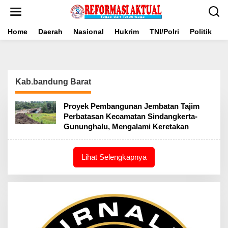
Lewati
ke
konten
Home
Daerah
Nasional
Hukrim
TNI/Polri
Politik
B
Kab.bandung Barat
Proyek Pembangunan Jembatan Tajim
Perbatasan Kecamatan Sindangkerta-
Gununghalu, Mengalami Keretakan
Lihat Selengkapnya