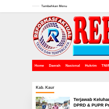
Lewati
ke
Tambahkan Menu
konten
Home
Daerah
Nasional
Hukrim
TNI/
Kab. Kaur
Terjawab Keluha
DPRD & PUPR Pro