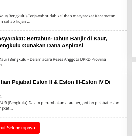
Kaur(Bengkulu)-Terjawab sudah keluhan masyarakat Kecamatan
un setiap hujan
syarakat: Bertahun-Tahun Banjir di Kaur,
engkulu Gunakan Dana Aspirasi
h
in
aur (Bengkulu)- Dalam acara Reses Anggota DPRD Provinsi
ten
ian Pejabat Eslon ll & Eslon lll-Eslon lV Di
Oleh
21
Admin
AUR (Bengkulu)-Dalam perumbakan atau pergantian pejabat eslon
ingkat
ihat Selengkapnya