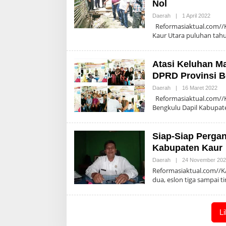
Nol
Oleh
Daerah
|
1 April 2022
Admin
Reformasiaktual.com//
Kaur Utara puluhan tah
Atasi Keluhan Ma
DPRD Provinsi B
Ole
Daerah
|
16 Maret 2022
Adm
Reformasiaktual.com//K
Bengkulu Dapil Kabupa
Siap-Siap Pergant
Kabupaten Kaur
Daerah
|
24 November 20
Reformasiaktual.com//K
dua, eslon tiga sampai t
L