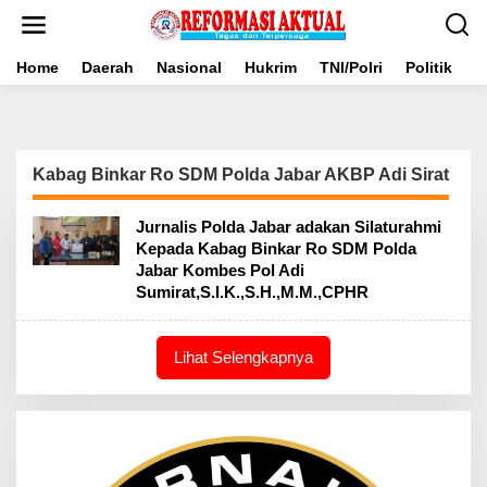
Lewati
ke
konten
Home
Daerah
Nasional
Hukrim
TNI/Polri
Politik
B
Kabag Binkar Ro SDM Polda Jabar AKBP Adi Sirat
Jurnalis Polda Jabar adakan Silaturahmi
Kepada Kabag Binkar Ro SDM Polda
Jabar Kombes Pol Adi
Sumirat,S.I.K.,S.H.,M.M.,CPHR
Lihat Selengkapnya