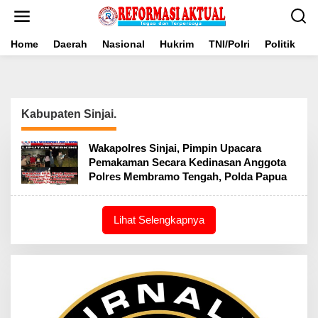
Lewati
ke
konten
Home
Daerah
Nasional
Hukrim
TNI/Polri
Politik
B
Kabupaten Sinjai.
Wakapolres Sinjai, Pimpin Upacara
Pemakaman Secara Kedinasan Anggota
Polres Membramo Tengah, Polda Papua
Lihat Selengkapnya