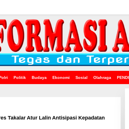
Polri
Politik
Budaya
Ekonomi
Sosial
Olahraga
PEND
es Takalar Atur Lalin Antisipasi Kepadatan