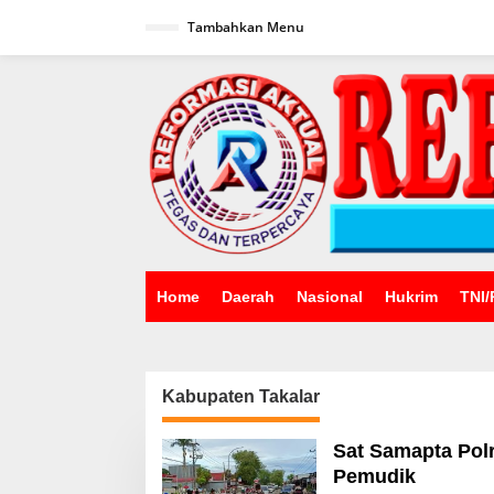
Lewati
ke
Tambahkan Menu
konten
Home
Daerah
Nasional
Hukrim
TNI/
Kabupaten Takalar
Sat Samapta Polr
Pemudik