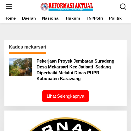
Lewati
ke
konten
Home
Daerah
Nasional
Hukrim
TNI/Polri
Politik
B
Kades mekarsari
Pekerjaan Proyek Jembatan Suradeng
Desa Mekarsari Kec Jatisati Sedang
Diperbaiki Melalui Dinas PUPR
Kabupaten Karawang
Lihat Selengkapnya