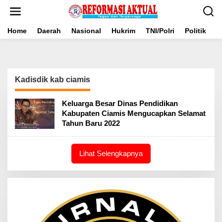
Lewati
ke
konten
Home
Daerah
Nasional
Hukrim
TNI/Polri
Politik
B
Kadisdik kab ciamis
Keluarga Besar Dinas Pendidikan
Kabupaten Ciamis Mengucapkan Selamat
Tahun Baru 2022
Lihat Selengkapnya