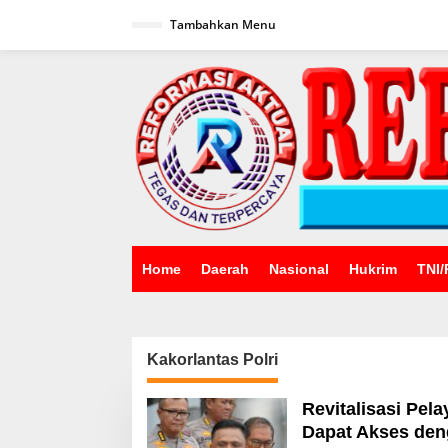
Lewati
ke
Tambahkan Menu
konten
Home
Daerah
Nasional
Hukrim
TNI/
Kakorlantas Polri
Revitalisasi Pel
Dapat Akses de