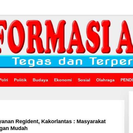
Polri
Politik
Budaya
Ekonomi
Sosial
Olahraga
PEND
ayanan Regident, Kakorlantas : Masyarakat
ngan Mudah