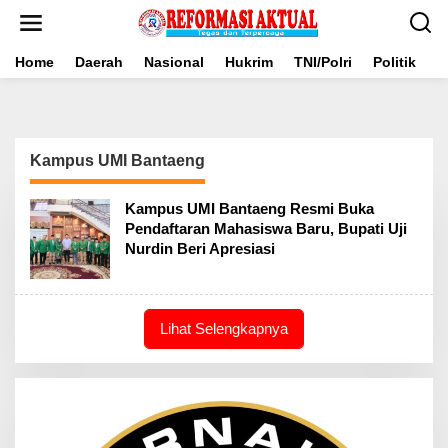
Lewati
ke
konten
Home
Daerah
Nasional
Hukrim
TNI/Polri
Politik
B
Kampus UMI Bantaeng
Kampus UMI Bantaeng Resmi Buka
Pendaftaran Mahasiswa Baru, Bupati Uji
Nurdin Beri Apresiasi
Lihat Selengkapnya