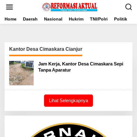
Lewati
ke
konten
Home
Daerah
Nasional
Hukrim
TNI/Polri
Politik
B
Kantor Desa Cimaskara Cianjur
Jam Kerja, Kantor Desa Cimaskara Sepi
Tanpa Aparatur
Lihat Selengkapnya