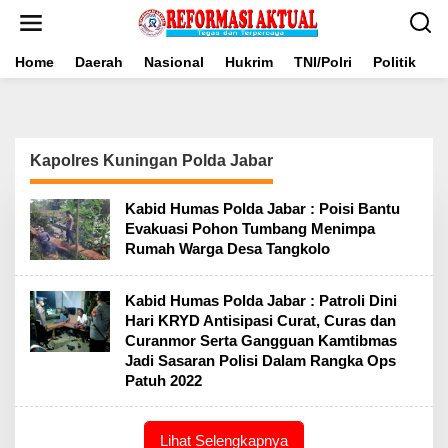
Lewati
ke
konten
Home
Daerah
Nasional
Hukrim
TNI/Polri
Politik
B
Kapolres Kuningan Polda Jabar
Kabid Humas Polda Jabar : Poisi Bantu
Evakuasi Pohon Tumbang Menimpa
Rumah Warga Desa Tangkolo
Kabid Humas Polda Jabar : Patroli Dini
Hari KRYD Antisipasi Curat, Curas dan
Curanmor Serta Gangguan Kamtibmas
Jadi Sasaran Polisi Dalam Rangka Ops
Patuh 2022
Lihat Selengkapnya