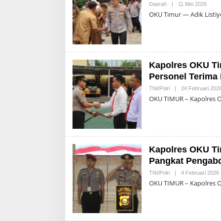
Oleh
Daerah
|
11 Mei 2026
Admin
OKU Timur — Adik Listi
Kapolres OKU Ti
Personel Terima
TNI/Polri
|
24 Februari 202
OKU TIMUR – Kapolres O
Kapolres OKU Ti
Pangkat Pengabd
TNI/Polri
|
4 Februari 2026
A
OKU TIMUR – Kapolres O