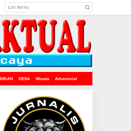
IDIKAN
DESA
Wisata
Advertorial