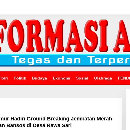
Polri
Politik
Budaya
Ekonomi
Sosial
Olahraga
PEND
mur Hadiri Ground Breaking Jembatan Merah
kan Bansos di Desa Rawa Sari