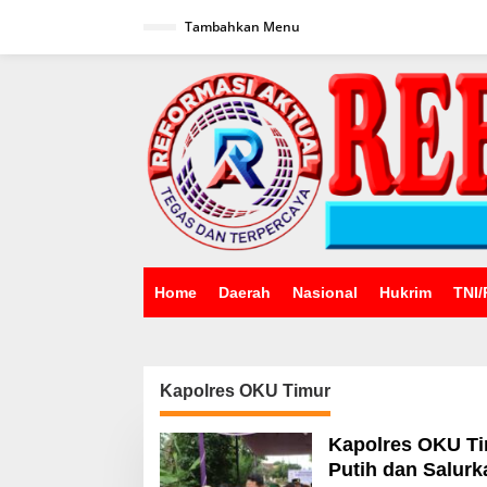
Lewati
ke
Tambahkan Menu
konten
Home
Daerah
Nasional
Hukrim
TNI/
Kapolres OKU Timur
Kapolres OKU Ti
Putih dan Salur