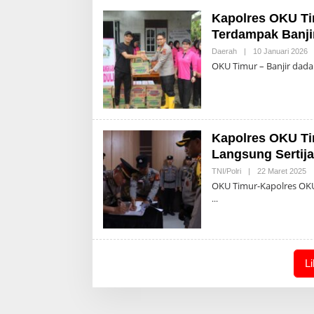
Kapolres OKU Ti
Terdampak Banji
O
Daerah
|
10 Januari 2026
A
OKU Timur – Banjir dada
Kapolres OKU Ti
Langsung Sertij
Ol
TNI/Polri
|
22 Maret 2025
Ad
OKU Timur-Kapolres OKU 
L