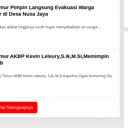
mur Pimpin Langsung Evakuasi Warga
r di Desa Nusa Jaya
leh
dmin
kan akibat tingginya curah hujan menyebabkan air sungai
mur AKBP Kevin Leleury,S.ik,M.Si,Memimpin
ab
eh
min
Timur AKBP.Kevin Leleury, S.ik, M.Si Kapolres Ogan Komering Ulu
ihat Selengkapnya