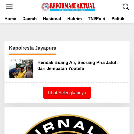
Lewati
ke
konten
Home
Daerah
Nasional
Hukrim
TNI/Polri
Politik
B
Kapolresta Jayapura
Hendak Buang Air, Seorang Pria Jatuh
dari Jembatan Youtefa
Lihat Selengkapnya