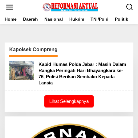
Lewati
ke
konten
Home
Daerah
Nasional
Hukrim
TNI/Polri
Politik
B
Kapolsek Compreng
Kabid Humas Polda Jabar : Masih Dalam
Rangka Peringati Hari Bhayangkara ke-
76, Polisi Berikan Sembako Kepada
Lansia
Lihat Selengkapnya