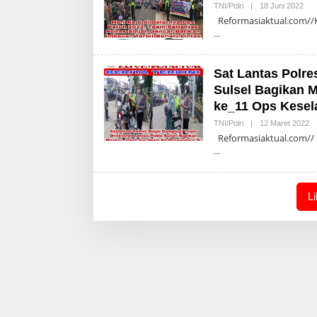
Ole
TNI/Polri
|
18 Juni 2022
Adm
Reformasiaktual.com//Kab
Sat Lantas Polre
Sulsel Bagikan M
ke_11 Ops Kese
Ol
TNI/Polri
|
12 Maret 2022
Ad
Reformasiaktual.com// Ka
L