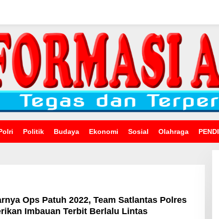
Polri
Politik
Budaya
Ekonomi
Sosial
Olahraga
PEND
larnya Ops Patuh 2022, Team Satlantas Polres
erikan Imbauan Terbit Berlalu Lintas