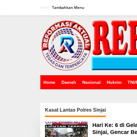
Lewati
ke
Tambahkan Menu
konten
Home
Daerah
Nasional
Hukrim
TNI/
Kasat Lantas Polres Sinjai
Hari Ke: 6 di Ge
Sinjai, Gencar B