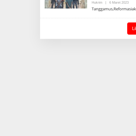
Oleh
Hukrim
|
6 Maret 2023
Admi
Tanggamus,Reformasiakt
L