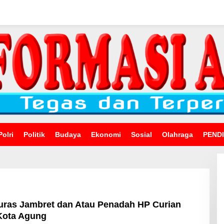
Polri
Politik
Budaya
Ekonomi
Sosial
Olahraga
PEND
uras Jambret dan Atau Penadah HP Curian
Kota Agung