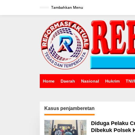
Lewati
ke
Tambahkan Menu
konten
Home
Daerah
Nasional
Hukrim
TNI/
Kasus penjamberetan
Diduga Pelaku C
Dibekuk Polsek 