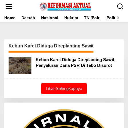
Lewati
ke
konten
Home
Daerah
Nasional
Hukrim
TNI/Polri
Politik
B
Kebun Karet Diduga Direplanting Sawit
Kebun Karet Diduga Direplanting Sawit,
Penyaluran Dana PSR Di Tebo Disorot
Lihat Selengkapnya