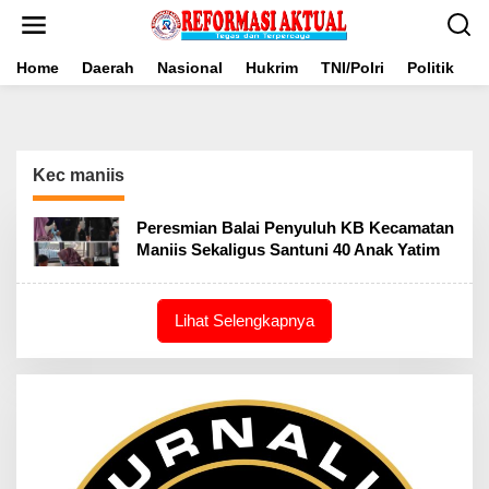
Lewati
ke
konten
Home
Daerah
Nasional
Hukrim
TNI/Polri
Politik
B
Kec maniis
Peresmian Balai Penyuluh KB Kecamatan
Maniis Sekaligus Santuni 40 Anak Yatim
Lihat Selengkapnya