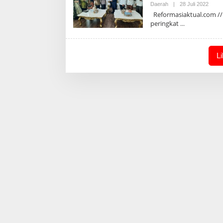
Oleh
Daerah
|
28 Juli 2022
Admin
Reformasiaktual.com // 
peringkat
L