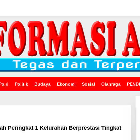
Polri
Politik
Budaya
Ekonomi
Sosial
Olahraga
PEND
h Peringkat 1 Kelurahan Berprestasi Tingkat