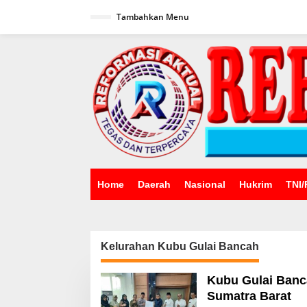
Lewati
ke
Tambahkan Menu
konten
Home
Daerah
Nasional
Hukrim
TNI/
Kelurahan Kubu Gulai Bancah
Kubu Gulai Banca
Sumatra Barat