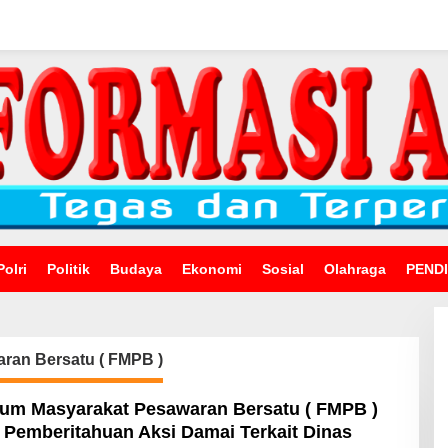
Polri
Politik
Budaya
Ekonomi
Sosial
Olahraga
PEND
ran Bersatu ( FMPB )
rum Masyarakat Pesawaran Bersatu ( FMPB )
 Pemberitahuan Aksi Damai Terkait Dinas