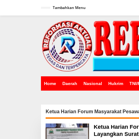
Lewati
ke
Tambahkan Menu
konten
Home
Daerah
Nasional
Hukrim
TNI/
Ketua Harian Forum Masyarakat Pesawa
Ketua Harian Fo
Layangkan Surat