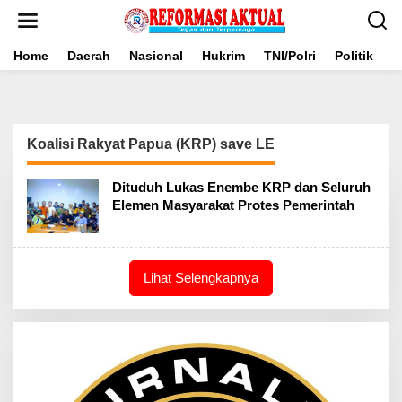
Lewati
ke
konten
Home
Daerah
Nasional
Hukrim
TNI/Polri
Politik
B
Koalisi Rakyat Papua (KRP) save LE
Dituduh Lukas Enembe KRP dan Seluruh
Elemen Masyarakat Protes Pemerintah
Lihat Selengkapnya