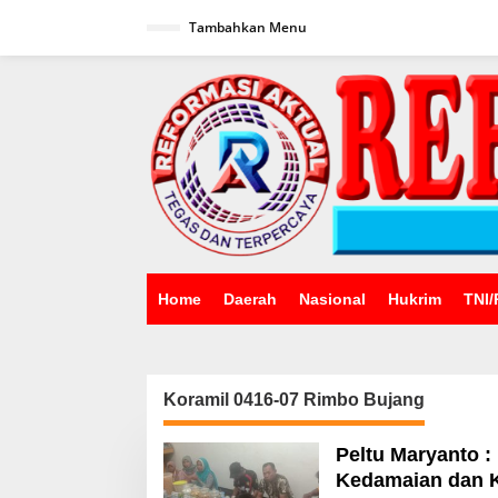
Lewati
ke
Tambahkan Menu
konten
Home
Daerah
Nasional
Hukrim
TNI/
Koramil 0416-07 Rimbo Bujang
Peltu Maryanto :
Kedamaian dan K