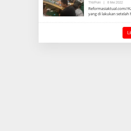
Oleh
TNI/Polri
|
8 Mei 2022
Admin
Reformasiaktual.com//KA
yang di lakukan setelah 
L