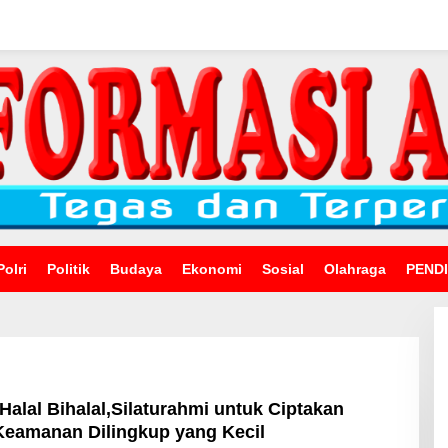
Polri
Politik
Budaya
Ekonomi
Sosial
Olahraga
PEND
 Halal Bihalal,Silaturahmi untuk Ciptakan
eamanan Dilingkup yang Kecil