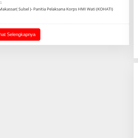
Oleh
21
Admin
kassar( Sulsel )- Panitia Pelaksana Korps HMI Wati (KOHATI)
ihat Selengkapnya