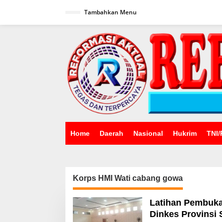
Lewati
ke
Tambahkan Menu
konten
Home
Daerah
Nasional
Hukrim
TNI/
Korps HMI Wati cabang gowa
Latihan Pembuk
Dinkes Provinsi 