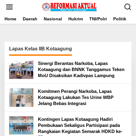
Lewati
ke
konten
Home
Daerah
Nasional
Hukrim
TNI/Polri
Politik
B
Lapas Kelas IIB Kotaagung
Sinergi Berantas Narkoba, Lapas
Kotaagung dan BNNK Tanggamus Teken
MoU Disaksikan Kadivpas Lampung
Komitmen Perangi Narkoba, Lapas
Kotaagung Lakukan Tes Urine WBP
Jelang Bebas Integrasi
Kontingen Lapas Kotaagung Hadiri
Pembukaan Sekaligus Partisipasi pada
Rangkaian Kegiatan Semarak HDKD ke-