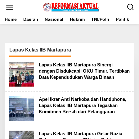
Lewati
ke
konten
Home
Daerah
Nasional
Hukrim
TNI/Polri
Politik
B
Lapas Kelas IIB Martapura
Lapas Kelas IIB Martapura Sinergi
dengan Disdukcapil OKU Timur, Tertibkan
Data Kependudukan Warga Binaan
Apel Ikrar Anti Narkoba dan Handphone,
Lapas Kelas IIB Martapura Tegaskan
Komitmen Bersih dari Pelanggaran
Lapas Kelas IIB Martapura Gelar Razia