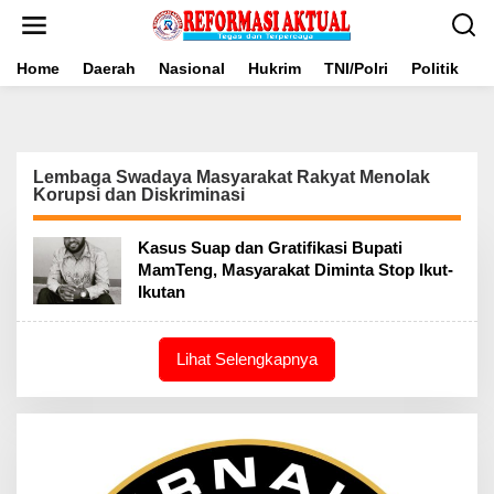
Lewati
ke
konten
Home
Daerah
Nasional
Hukrim
TNI/Polri
Politik
B
Lembaga Swadaya Masyarakat Rakyat Menolak
Korupsi dan Diskriminasi
Kasus Suap dan Gratifikasi Bupati
MamTeng, Masyarakat Diminta Stop Ikut-
Ikutan
Lihat Selengkapnya