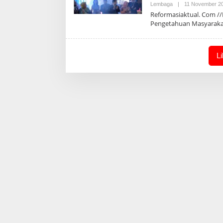
Lembaga
|
11 November 2
Reformasiaktual. Com /
Pengetahuan Masyaraka
L