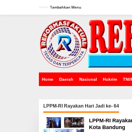
Lewati
ke
Tambahkan Menu
konten
Home
Daerah
Nasional
Hukrim
TNI/
LPPM-RI Rayakan Hari Jadi ke- 64
LPPM-RI Rayakan 
Kota Bandung